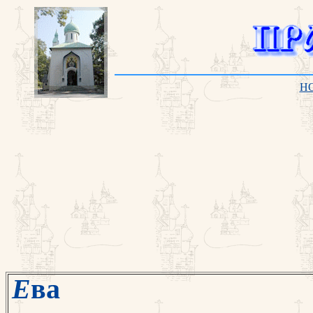
H
Е
ва