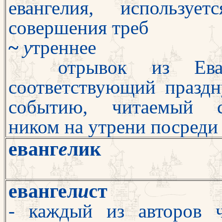
евангелия, используе
совершения треб
~
у
треннее
отрывок из Еванг
соответствующий празд
событию, читаемый с
ником на утрени посреди
еванг
е
лик
евангел
и
ст
- каждый из авторов 