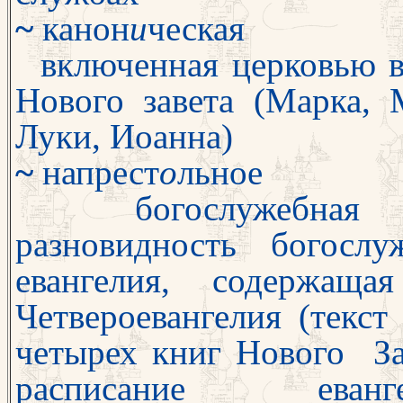
~
канон
и
ческая
включенная церковью в
Нового за­вета (Марка, 
Луки, Иоанна)
~
напрест
о
льное
богослужебная к
разновидность бого­слу
евангелия, содержаща
Четвероевангелия (текст
четырех книг Нового За
расписание евангел