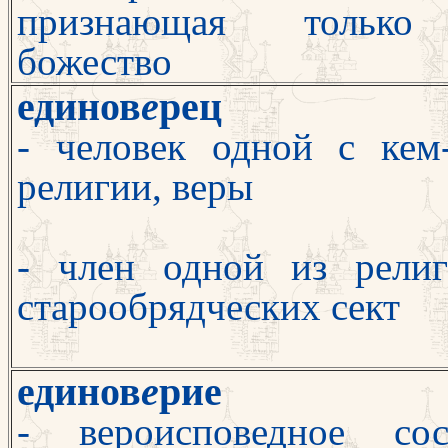
признающая только
божество
единов
е
рец
- человек одной с кем
религии, веры
- член одной из рели
старообрядчес­ких сект
единов
е
рие
- вероисповедное сос