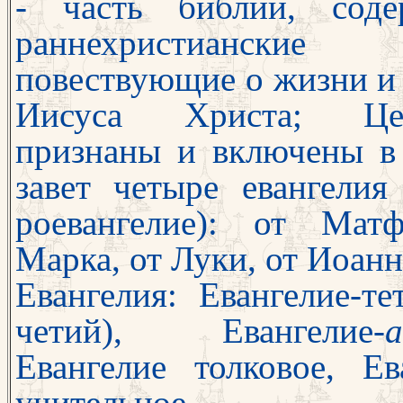
- часть библии, соде
раннехристиан­ские 
повествующие о жизни и
Иисуса Христа; Це
признаны и вклю­чены 
завет четыре евангелия 
роевангелие): от Мат
Марка, от Луки, от Иоанн
Евангелия: Евангелие-те
четий), Евангелие-
Евангелие толковое, Ев
учительное