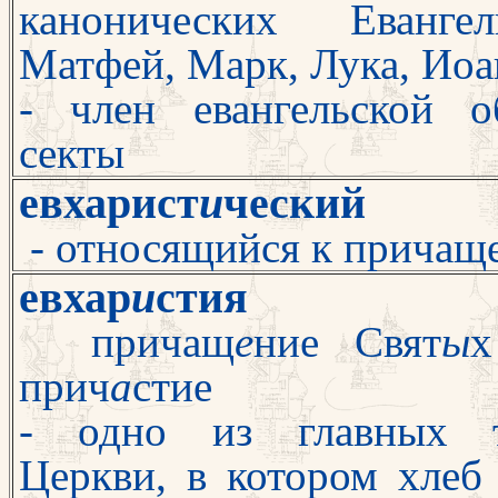
канонических Еванг
Матфей, Марк, Лука, Ио
- член евангельской 
секты
евхарист
и
ческий
- относящийся к причащ
евхар
и
стия
причащ
е
ние Свят
ы
прич
а
стие
- одно из главных т
Церкви, в котором хлеб