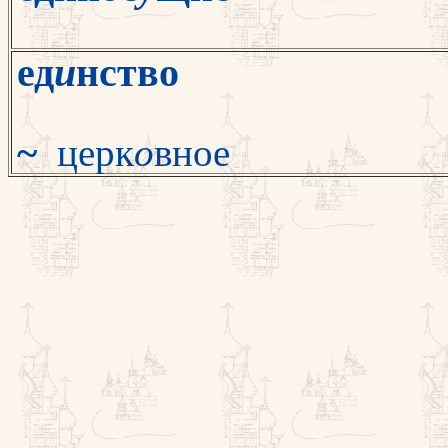
ед
и
нство
~
церк
о
вное