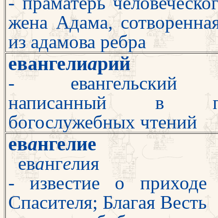
- праматерь человеческог
жена Адама, сотворенна
из адамова ребра
евангели
а
рий
- евангельский т
написанный в по
богослужебных чтений
ев
а
нгелие
ев
а
нг
е
лия
- известие о приходе
Спасителя; Бла­гая Весть