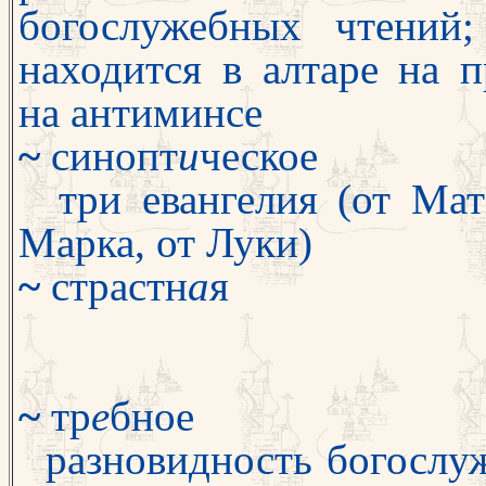
богослужебных чтений;
находит­ся в алтаре на п
на антиминсе
~
синопт
и
ческое
три евангелия (от Мат
Марка, от Лу
ки)
~
страстн
а
я
~
тр
е
бное
разновидность богослу