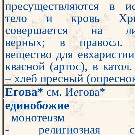
пресуществляются в и
тело и кровь Хрис
совершается на ли­
верных; в правосл. 
вещество для евхаристии
квасной (артос), в ка­тол
– хлеб пресный (опресно
Ег
о
ва
*
см.
И
е
гова*
единоб
о
жие
моноте
и
зм
- религиозная сис