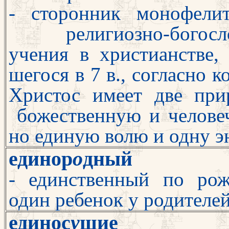
- сторонник монофелит
религиозно-бо
госл
учения в христианстве, 
шегося в 7 в., согласно 
Хрис­тос имеет две пр
божественную и чело
ве
но единую волю и одну э
единор
о
дный
- единственный по ро
один ребенок у родителе
единос
у
щие