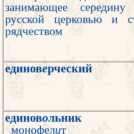
занимающее се­редину
русской церковью и с
рядчеством
единов
е
рческий
единов
о
льник
монофел
и
т