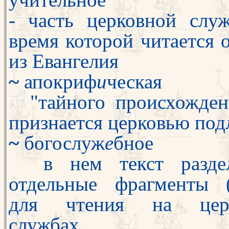
- часть церковной слу
время которой читается 
из Евангелия
~
апокриф
и
ческая
"тайного происхожден
признается церковью по
~
богослуж
е
бное
в нем текст разде
отдельные фраг­менты (
для чтения на цер
службах