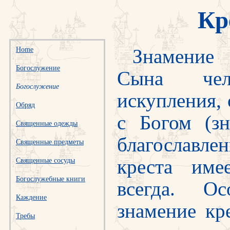
Кр
Знамение
Home
Богослужение
Сына чело
Богослужение
искупления,
Обряд
с Богом (з
Священные одежды
благославле
Священные предметы
креста име
Священные сосуды
Богослужебные книги
всегда. О
Каждение
знамение кр
Требы