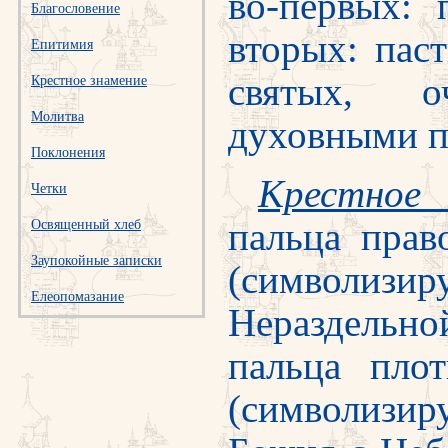
во-первых: 
Благословение
вторых: пас
Епитимия
святых, 
Крестное знамение
Молитва
духовными п
Поклонения
Крестное 
Четки
пальца прав
Освященный хлеб
Заупокойные записки
(символизи
Елеопомазание
Нераздельн
пальца пло
(символиз