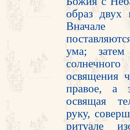
Божия с Неб
образ двух 
Вначале 
поставляютс
ума; затем
солнечно
освящения ч
правое, а 
освящая те
руку, совер
ритуале из